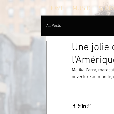
HOME
MUSIC
SHO
All Posts
Une jolie
l'Amérique
Malika Zarra, marocai
ouverture au monde, de